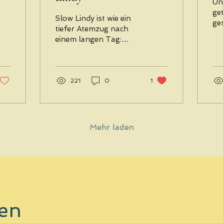
Un
get
Slow Lindy ist wie ein
ge
tiefer Atemzug nach
al
einem langen Tag:
Vo
weich, weit, warm. Doch
üb
hinter dieser Ruhe
am
steckt ein
ex
faszinierendes Spiel
221
0
1
Fir
der Dynamiken. Jede
zu eine
Bewegung wird so weit
am S
wie möglich
kl
hinausgezögert, jeder
Mehr laden
zu
Beat gedehnt, so das
Of
ein fliessendes Spiel
Betrie
zwischen Spannung
ha
und Entspannung
Za
entsteht. Slow Lindy
du
fordert Geduld und
un
lädt dazu ein, jeden
tei
en
Moment bewusst zu
Ta
geniessen. Durch
ha