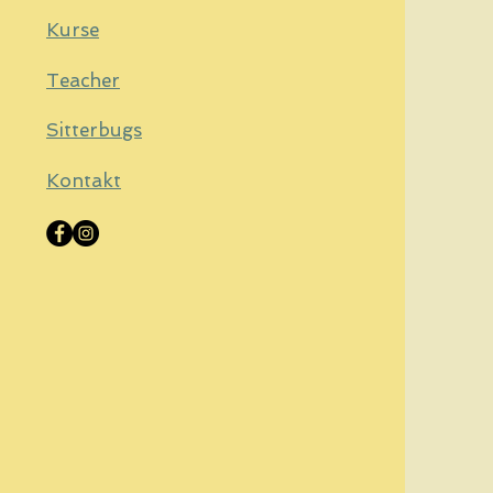
gonnen. Unsere
Kurse
owclass ist ein
am, das gemeinsam
Teacher
hst, sich...
Sitterbugs
Kontakt