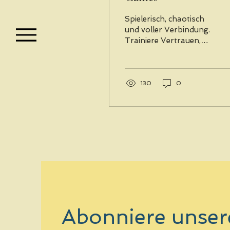
Spielerisch, chaotisch
und voller Verbindung.
Trainiere Vertrauen,
Reaktion, Balance und
Körperspannung mit
Musik, Bewegung und
ungewöhnlichen
130
0
Challenges. Journey
No. 8 ist der kreative
Spielplatz für Lindy
Hop, Social Dance und
echte Connection.
Abonniere unser