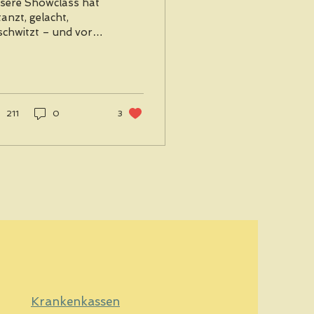
sere Showclass hat
anzt, gelacht,
schwitzt – und vor
lem: Bühnen gerockt.
n Swing ohne Senf
er die Swing Soirée
 Tanzfest , einem
ternen
211
0
3
menauftritt, bis hin
m Quick-Auftritt
wingeling und der
einen Performance
m Abschied des
fenen Kirche
bs – jede Bühne
tte ihren eigenen
uber, und wir
rften ihn mit
serem Publikum
len. Ein Jahr
nzreise – und wir
Krankenkassen
ben gerade erst