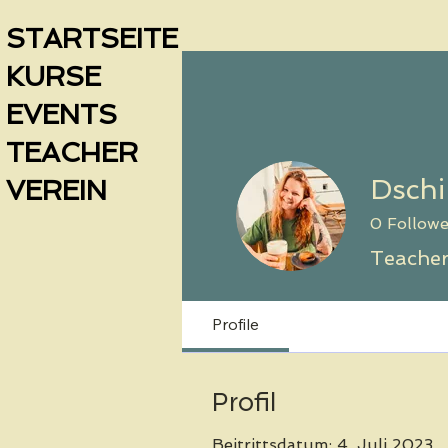
STARTSEITE
KURSE
EVENTS
TEACHER
Dschi
VEREIN
0
Followe
Teacher
Profile
Profil
Beitrittsdatum: 4. Juli 2023