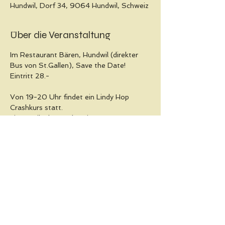
Hundwil, Dorf 34, 9064 Hundwil, Schweiz
Über die Veranstaltung
Im Restaurant Bären, Hundwil (direkter 
Bus von St.Gallen), Save the Date!
Eintritt 28.-
Von 19-20 Uhr findet ein Lindy Hop 
Crashkurs statt.
Livemusik ab 20 Uhr mit SHABBER NAC 
& HIS HUMBUGS, zwischen den Livesets 
spielt DJ Yannick Musik ab Vinyl.
Diese Veranstaltung teilen