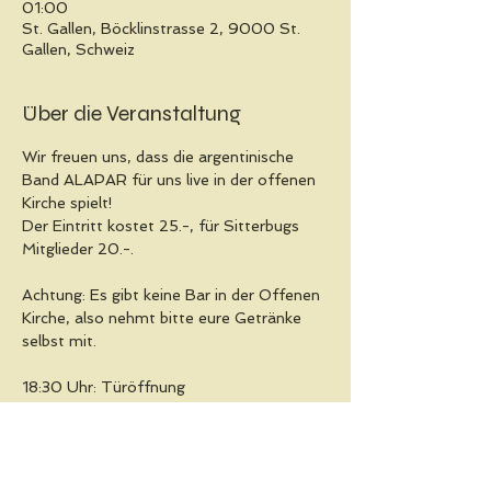
01:00
St. Gallen, Böcklinstrasse 2, 9000 St.
Gallen, Schweiz
Über die Veranstaltung
Wir freuen uns, dass die argentinische 
Band ALAPAR für uns live in der offenen 
Kirche spielt! 
Der Eintritt kostet 25.-, für Sitterbugs 
Mitglieder 20.-.
Achtung: Es gibt keine Bar in der Offenen 
Kirche, also nehmt bitte eure Getränke 
selbst mit. 
18:30 Uhr: Türöffnung
19:00-20:00: Taster: Frankie Manning's 
Moves! (für alle mit Lindy Hop Erfahrung)
ab 20:30 Uhr: Live Musik von Alapar, 
dazwischen DJ-Sets