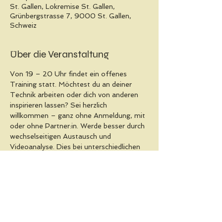
St. Gallen, Lokremise St. Gallen,
Grünbergstrasse 7, 9000 St. Gallen,
Schweiz
Über die Veranstaltung
Von 19 – 20 Uhr findet ein offenes 
Training statt. Möchtest du an deiner 
Technik arbeiten oder dich von anderen 
inspirieren lassen? Sei herzlich 
willkommen – ganz ohne Anmeldung, mit 
oder ohne Partner:in. Werde besser durch 
wechselseitigen Austausch und 
Videoanalyse. Dies bei unterschiedlichen 
Tempi von Slow bis Fast-Swing. 
Von 20 – 23 Uhr, Swing Musik vom 
feinsten mit DJ Antonio.