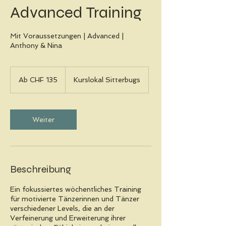
Advanced Training
Mit Voraussetzungen | Advanced |
Anthony & Nina
Ab
135
Ab CHF 135
Kurslokal Sitterbugs
Schweizer
Franken
Weiter
Beschreibung
Ein fokussiertes wöchentliches Training
für motivierte Tänzerinnen und Tänzer
verschiedener Levels, die an der
Verfeinerung und Erweiterung ihrer