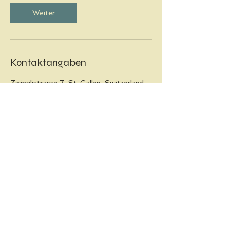
Weiter
Kontaktangaben
Zwinglistrasse 7, St. Gallen, Switzerland
Abonniere unseren
Newsletter!
Vor- & Nachname