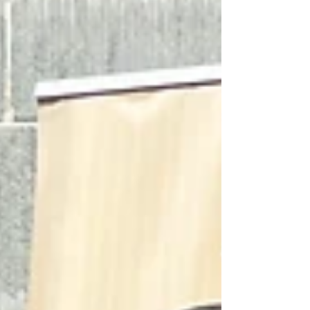
passender nicht sein könnte: The Hep Hot n'
High The Hep Hot n' High Und hot war’s wirklich
–