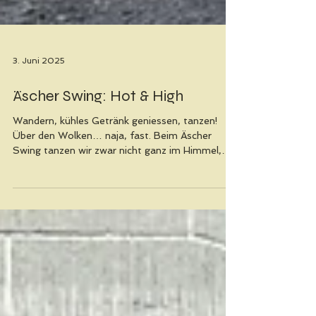
3. Juni 2025
Äscher Swing: Hot & High
Wandern, kühles Getränk geniessen, tanzen!
Über den Wolken… naja, fast. Beim Äscher
Swing tanzen wir zwar nicht ganz im Himmel,
aber wir sind verdammt nah dran. Zwischen
Felswand und Fernsicht, irgendwo zwischen dem
letzten Atemzug der Wanderung und dem
ersten Schritt aufs Parkett, entfaltet sich unser
ganz besonderes Höhen-Tanzspektakel – und
dieses Mal mit einer Band, deren Name