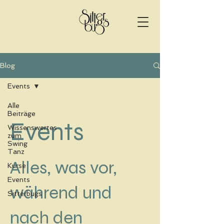
Blog
Events
Alle
Beiträge
Events
Wissenswertes
zum
Swing
Tanz
Alles, was vor,
Kurse
Events
während und
Sitterbugs
nach den