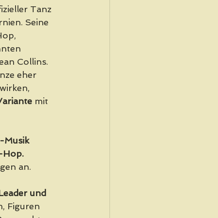
izieller Tanz 
nien. Seine 
Hop, 
nten 
an Collins. 
nze eher 
wirken, 
ariante
 mit 
g-Musik 
-Hop. 
gen an. 
Leader und 
m, Figuren 