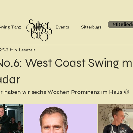
Mitglied
Swing Tanz
Kurse
Events
Sitterbugs
025
2 Min. Lesezeit
No.6: West Coast Swing m
adar
r haben wir sechs Wochen Prominenz im Haus 😍