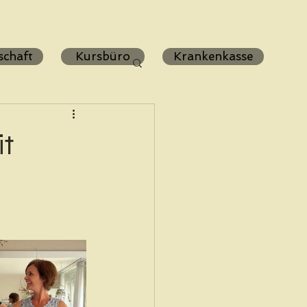
schaft
Kursbüro
Krankenkasse
it