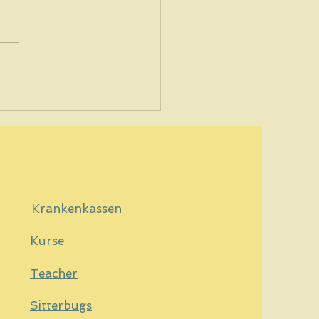
ey No.5: Quick, quick in
Shag
Krankenkassen
Kurse
Teacher
Sitterbugs