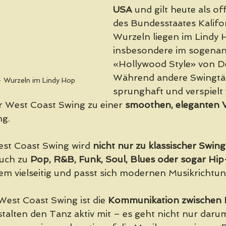
USA
 und gilt heute als off
des Bundesstaates Kalifor
Wurzeln liegen im Lindy 
insbesondere im sogenan
«Hollywood Style» von De
Während andere Swingtä
 Wurzeln im Lindy Hop 
sprunghaft und verspielt 
er West Coast Swing zu einer 
smoothen, eleganten V
ng.
st Coast Swing wird 
nicht nur zu klassischer Swin
uch zu 
Pop, R&B, Funk, Soul, Blues oder sogar Hip
rem vielseitig und passt sich modernen Musikrichtun
West Coast Swing ist die 
Kommunikation zwischen 
stalten den Tanz aktiv mit – es geht nicht nur daru