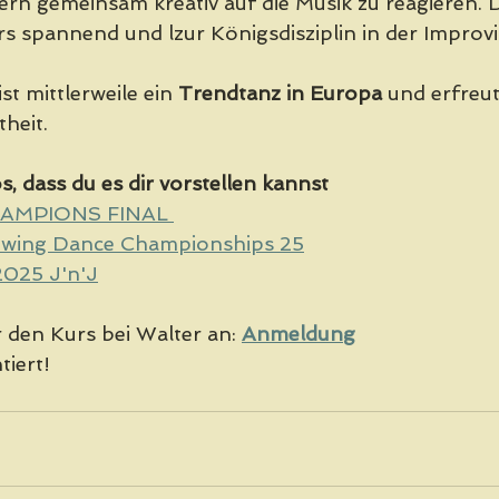
rn gemeinsam kreativ auf die Musik zu reagieren. 
 spannend und lzur Königsdisziplin in der Improvi
t mittlerweile ein 
Trendtanz in Europa
 und erfreut
heit. 
s, dass du es dir vorstellen kannst
AMPIONS FINAL 
wing Dance Championships 25
025 J'n'J
r den Kurs bei Walter an: 
Anmeldung
tiert!