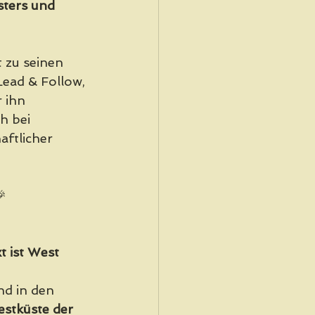
sters und 
t zu seinen 
ead & Follow, 
 ihn 
h bei 
aftlicher 
🎉
t ist West 
d in den 
stküste der 