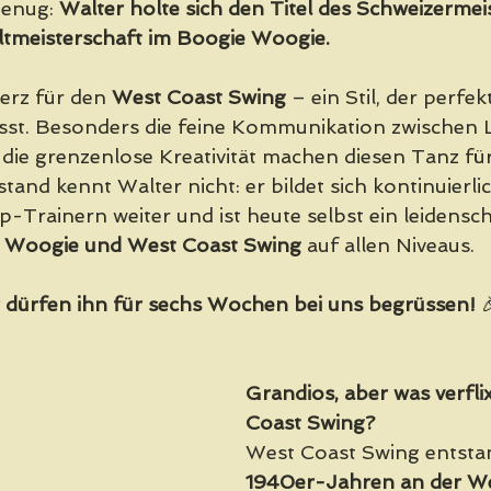
enug: 
Walter holte sich den Titel des Schweizermei
ltmeisterschaft im Boogie Woogie.
erz für den 
West Coast Swing
 – ein Stil, der perfek
st. Besonders die feine Kommunikation zwischen L
 die grenzenlose Kreativität machen diesen Tanz für
stand kennt Walter nicht: er bildet sich kontinuierlic
-Trainern weiter und ist heute selbst ein leidensch
 Woogie und West Coast Swing
 auf allen Niveaus.
 dürfen ihn für sechs Wochen bei uns begrüssen!
 
Grandios, aber was verflix
Coast Swing? 
West Coast Swing entstan
1940er-Jahren an der We