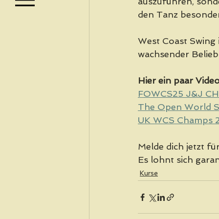
auszuführen, sonde
den Tanz besonders
West Coast Swing is
wachsender Beliebt
Hier ein paar Video
FOWCS25 J&J CH
The Open World S
UK WCS Champs 2
Melde dich jetzt fü
Es lohnt sich garan
Kurse