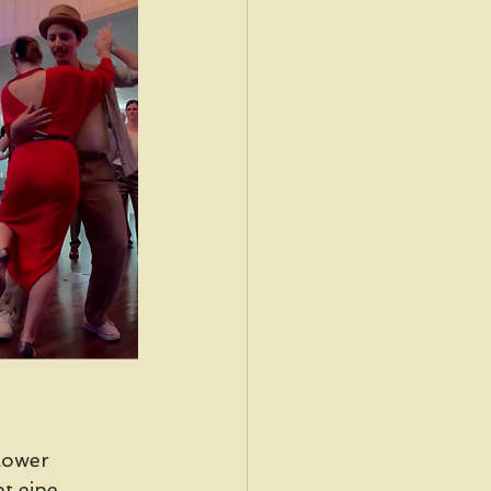
lower 
t eine 