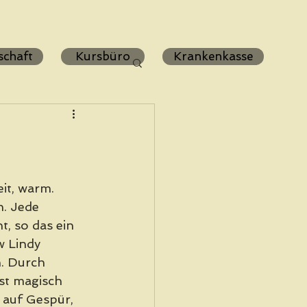
schaft
Kursbüro
Krankenkasse
it, warm. 
. Jede 
, so das ein 
 Lindy 
. Durch 
st magisch 
 auf Gespür, 