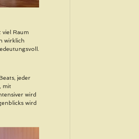
 viel Raum 
 wirklich 
bedeutungsvoll.
eats, jeder 
 mit 
tensiver wird 
enblicks wird 