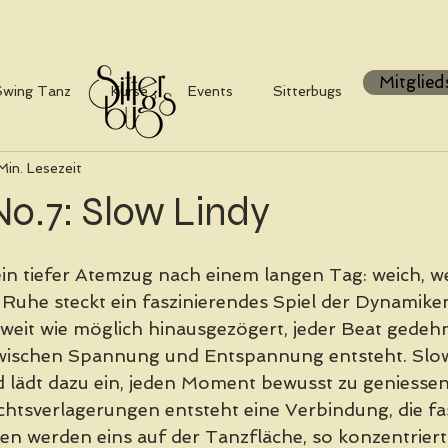
Mitglied
Swing Tanz
Kurse
Events
Sitterbugs
Min. Lesezeit
o.7: Slow Lindy
ein tiefer Atemzug nach einem langen Tag: weich, we
 Ruhe steckt ein faszinierendes Spiel der Dynamiken
eit wie möglich hinausgezögert, jeder Beat gedehnt
 zwischen Spannung und Entspannung entsteht. Slow
 lädt dazu ein, jeden Moment bewusst zu geniessen
ichtsverlagerungen entsteht eine Verbindung, die fa
en werden eins auf der Tanzfläche, so konzentriert